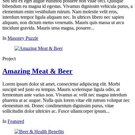
Sed sed ex eget augue euismod posuere non vitae orci. Quisque
bibendum eu magna id egestas. Vivamus dignissim vehicula purus, a
elementum enim vestibulum rutrum. Nam molestie velit eros,
interdum tempor ligula aliquam nec. In ultrices libero nec sapien
aliquam, non dictum metus venenatis. Mauris quis massa ut arcu
tincidunt gravida. Mauris urna magna, posuere...
In
Masonry Puzzle
Project
Amazing Meat & Beer
Lorem ipsum dolor sit amet, consectetur adipiscing elit. Morbi
suscipit sed justo eu tempus. Mauris scelerisque ligula odio, at
fermentum ante varius non. Vivamus ac velit nec magna interdum
pharetra at ac augue. Nulla quis lorem vitae elit rutrum volutpat nec
elementum mi. Donec condimentum dignissim purus, vitae
sollicitudin dolor ultricies ac. Fusce ullamcorper ipsum...
In
Featured